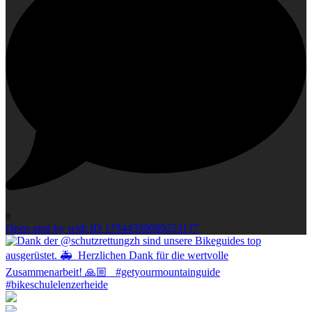
0
Open post by with ID 17944399089253177