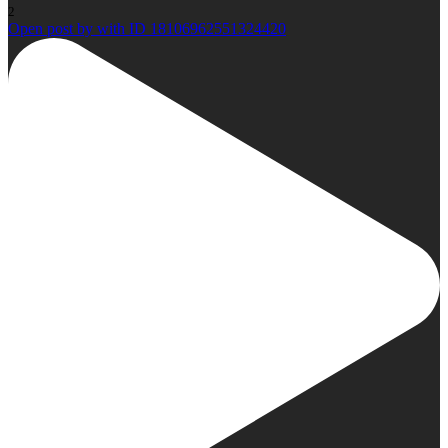
2
Open post by with ID 18106962551324420