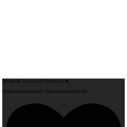
Bikeguide-Training im Pumptrack!🔥
#bikeschulelenzerheide #getyourmountainguide