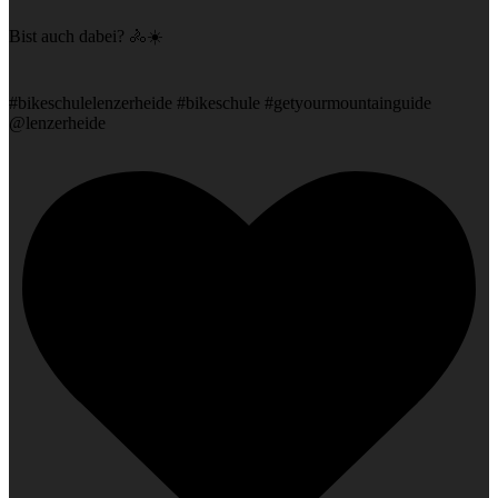
Bist auch dabei? 🚴☀️⁠
#bikeschulelenzerheide #bikeschule #getyourmountainguide
@lenzerheide