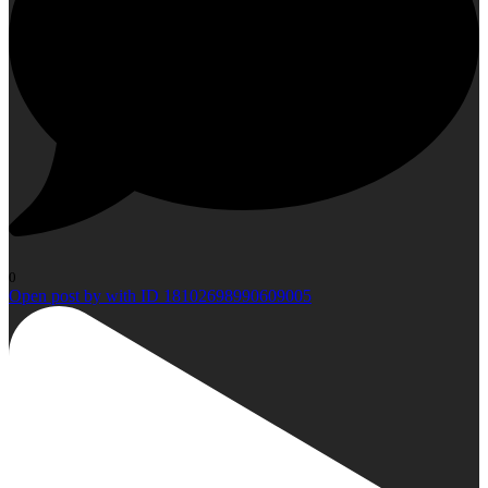
0
Open post by with ID 18102698990609005