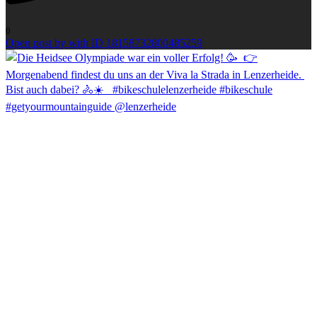
0
Open post by with ID 18158732800485259