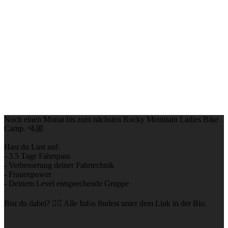
Noch einen Monat bis zum nächsten Rocky Mountain Ladies Bike
Camp. 🚵🏼⁠
Hast du Lust auf: ⁠
- 3.5 Tage Fahrspass⁠
- Verbesserung deiner Fahrtechnik⁠
- Frauenpower⁠
- Deinem Level entsprechende Gruppe⁠
Bist du dabei? 👉🏼 Alle Infos findest unter dem Link in der Bio. ⁠