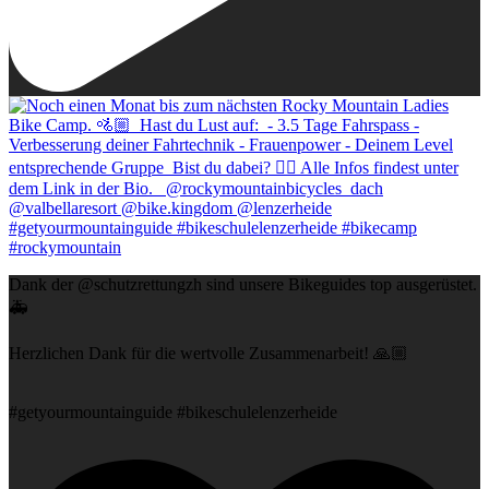
Dank der @schutzrettungzh sind unsere Bikeguides top ausgerüstet.
🚑️⁠
Herzlichen Dank für die wertvolle Zusammenarbeit! 🙏🏼⁠
#getyourmountainguide #bikeschulelenzerheide