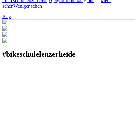
#bikeschulelenzerheide
#getyourmountainguide
...
Mehr
sehen
Weniger sehen
Play
#bikeschule
lenzerheide