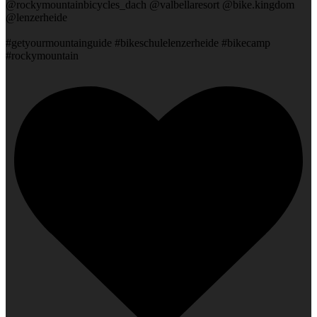
@rockymountainbicycles_dach @valbellaresort @bike.kingdom
@lenzerheide
#getyourmountainguide #bikeschulelenzerheide #bikecamp
#rockymountain