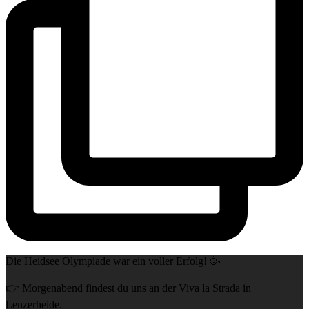
Die Heidsee Olympiade war ein voller Erfolg! 🥳⁠
👉 Morgenabend findest du uns an der Viva la Strada in
Lenzerheide.⁠